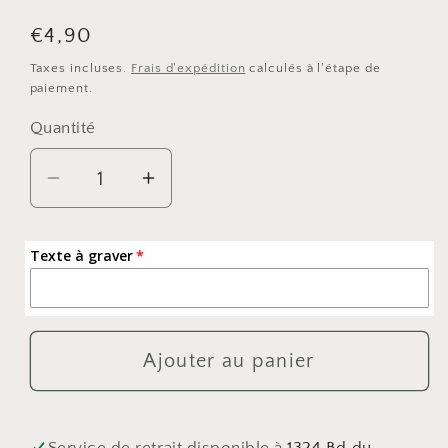
Prix
€4,90
habituel
Taxes incluses.
Frais d'expédition
calculés à l'étape de
paiement.
Quantité
Quantité
Réduire
Augmenter
la
la
quantité
quantité
Texte à graver
de
de
Boule
Boule
de
de
Noël
Noël
Ajouter au panier
personnalisée
personnalisée
en
en
bois
bois
Service de retrait disponible à
1324 Bd du