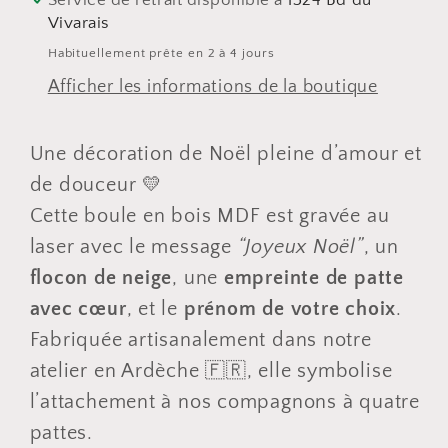
–
–
Vivarais
Gravure
Gravure
Habituellement prête en 2 à 4 jours
prénom
prénom
Afficher les informations de la boutique
&amp;
&amp;
empreinte
empreinte
de
de
Une décoration de Noël pleine d’amour et
patte
patte
de douceur 💛
🐾
🐾
Cette boule en bois MDF est gravée au
laser avec le message
“Joyeux Noël”
, un
flocon de neige
, une
empreinte de patte
avec cœur
, et le
prénom de votre choix
.
Fabriquée artisanalement dans notre
atelier en Ardèche 🇫🇷, elle symbolise
l’attachement à nos compagnons à quatre
pattes.