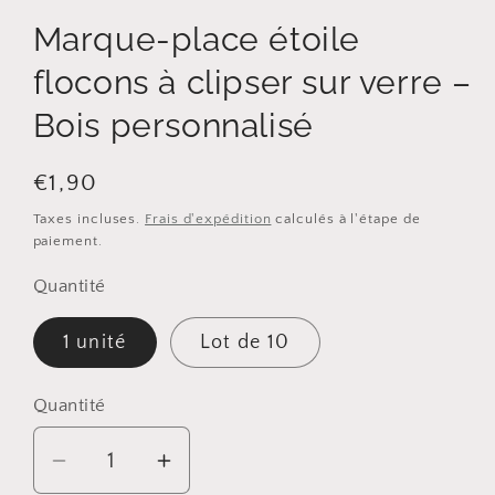
Marque-place étoile
flocons à clipser sur verre –
Bois personnalisé
Prix
€1,90
habituel
Taxes incluses.
Frais d'expédition
calculés à l'étape de
paiement.
Quantité
1 unité
Lot de 10
Quantité
Quantité
Réduire
Augmenter