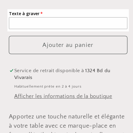
la
la
quantité
quantité
Texte à graver
de
de
Marque-
Marque-
place
place
étoile
étoile
Ajouter au panier
flocons
flocons
à
à
clipser
clipser
Service de retrait disponible à
1324 Bd du
sur
sur
Vivarais
verre
verre
Habituellement prête en 2 à 4 jours
–
–
Afficher les informations de la boutique
Bois
Bois
personnalisé
personnalisé
Apportez une touche naturelle et élégante
à votre table avec ce marque-place en