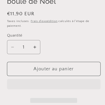
boule de Noël
Prix
€11,90 EUR
habituel
Taxes incluses.
Frais d'expédition
calculés à l'étape de
paiement.
Quantité
Quantité
Réduire
Augmenter
la
la
quantité
quantité
de
de
Ajouter au panier
Photophore
Photophore
en
en
bois
bois
motif
motif
boule
boule