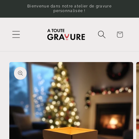
et
Bienvenue dans notre atelier de gravure
passer
personnalisée !
au
contenu
Panier
Passer aux
informations
produits